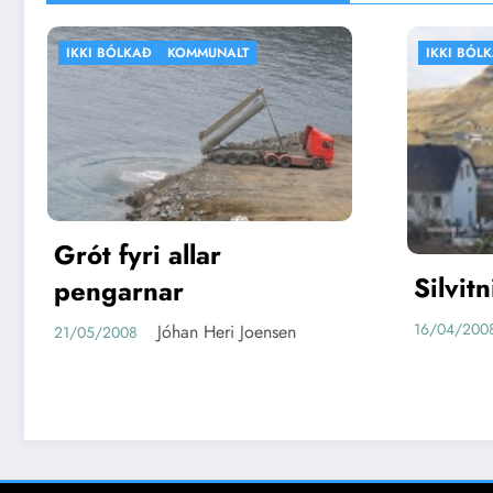
NALT
IKKI BÓLKAÐ
VEÐRIÐ
r
Silvitni
Jóhan Heri Joensen
16/04/2008
eri Joensen