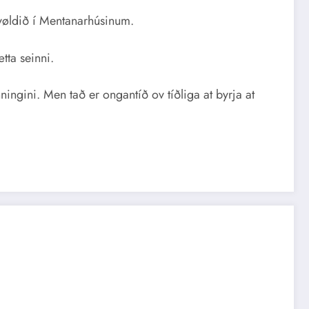
kvøldið í Mentanarhúsinum.
tta seinni.
ningini. Men tað er ongantíð ov tíðliga at byrja at