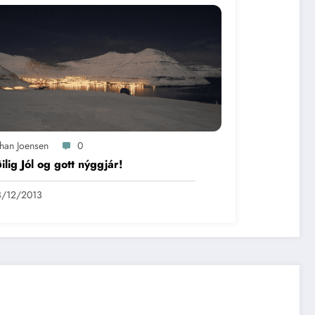
óhan Joensen
0
ilig Jól og gott nýggjár!
3/12/2013