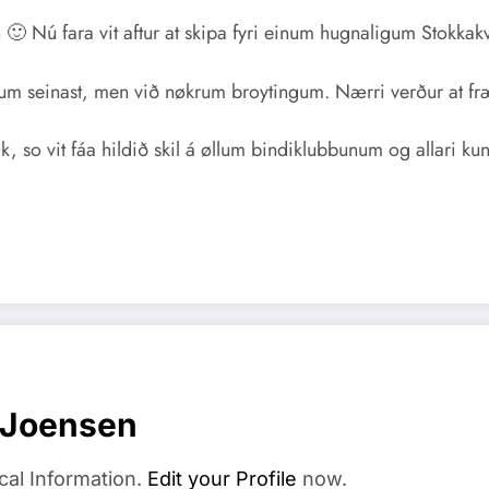
 🙂 Nú fara vit aftur at skipa fyri einum hugnaligum Stokka
um seinast, men við nøkrum broytingum. Nærri verður at fræ
, so vit fáa hildið skil á øllum bindiklubbunum og allari kun
 Joensen
cal Information.
Edit your Profile
now.