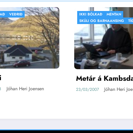
IKKI BÓLKAÐ
MENTAN
FLOGBÓ
SKÚLI OG BARNAANSING
TÍÐINDI
Metár á Kambsdali
ÍF fø
Jóhan Heri Joensen
23/03/2007
kvin
20/03/2