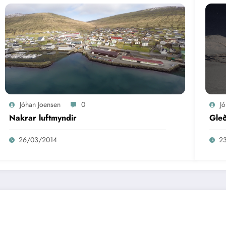
Jóhan Joensen
0
J
Nakrar luftmyndir
Gleð
26/03/2014
2