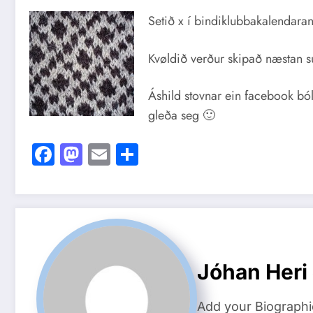
Setið x í bindiklubbakalendaran
Kvøldið verður skipað næstan s
Áshild stovnar ein facebook bólk
gleða seg 🙂
Facebook
Mastodon
Email
Share
Jóhan Heri
Add your Biographi