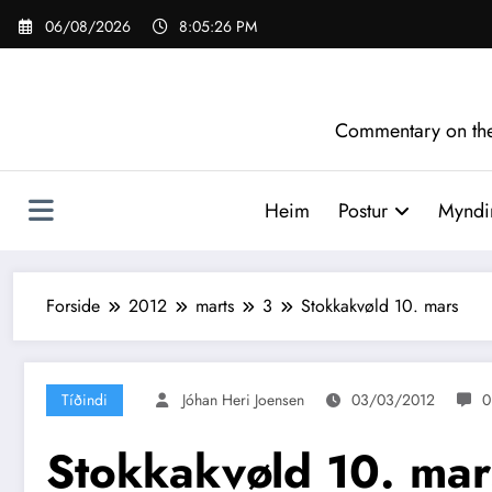
Videre
06/08/2026
8:05:26 PM
til
indhold
Commentary on the 
Heim
Postur
Myndir
Forside
2012
marts
3
Stokkakvøld 10. mars
Tíðindi
Jóhan Heri Joensen
03/03/2012
0
Stokkakvøld 10. mar