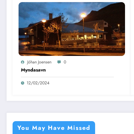
Jóhan Joensen
0
Myndasavn
12/02/2024
You May Have Missed