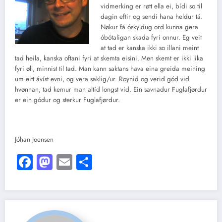
vidmerking er røtt ella ei, bídi so til
dagin eftir og sendi hana heldur tá.
Nøkur fá óskyldug ord kunna gera
óbótaligan skada fyri onnur. Eg veit
at tad er kanska ikki so illani meint
tad heila, kanska oftani fyri at skemta eisini. Men skemt er ikki lika
fyri øll, minnist til tad. Man kann saktans hava eina greida meining
um eitt ávíst evni, og vera saklig/ur. Roynid og verid gód vid
hvønnan, tad kemur man altíd longst vid. Ein savnadur Fuglafjørdur
er ein gódur og sterkur Fuglafjørdur.
Jóhan Joensen
Facebook
Mastodon
Email
Share