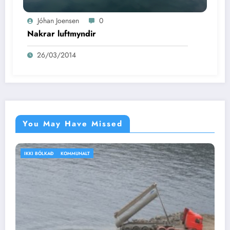
Jóhan Joensen
0
Nakrar luftmyndir
26/03/2014
You May Have Missed
IKKI BÓLKAÐ
VEÐRIÐ