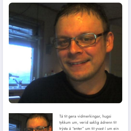
Tá tit gera vidmerkingar, hugsi
tykkum um, verid saklig ádrenn tit
trýsta á “enter” um tit yvast í um ein