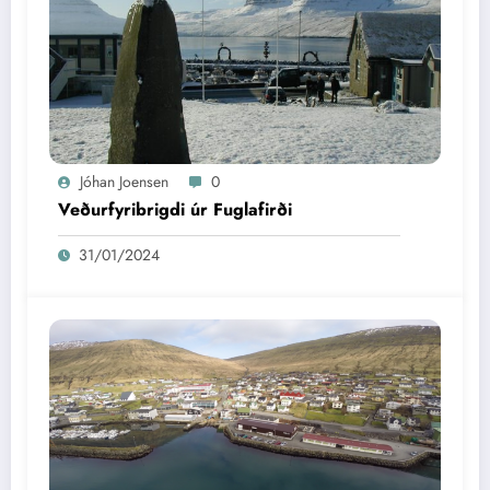
Jóhan Joensen
0
Veðurfyribrigdi úr Fuglafirði
31/01/2024