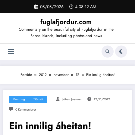
Videre
08/08/2026
4:08:12 AM
til
indhold
fuglafjordur.com
Commentary on the beautiful city of Fuglafjordur in the
Faroe islands, including photos and news
Forside
2012
november
12
Ein innilig áheitan!
Kunning
Tíðindi
Jóhan Joensen
12/11/2012
0 Kommentarer
Ein innilig áheitan!